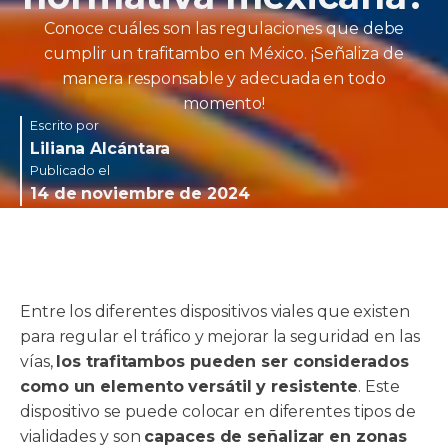
Conoce cuáles son las regulaciones que debe
cumplir un trafitambo en México. ¡Señaliza de
manera responsable y adecuada en todo
momento!
Escrito por
Liliana Alcántara
Publicado el
14 de noviembre de 2024
Entre los diferentes dispositivos viales que existen
para regular el tráfico y mejorar la seguridad en las
vías,
los trafitambos pueden ser considerados
como un elemento versátil y resistente
. Este
dispositivo se puede colocar en diferentes tipos de
vialidades y son
capaces de señalizar en zonas