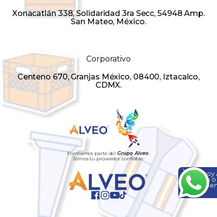
Xonacatlán 338, Solidaridad 3ra Secc, 54948 Amp.
San Mateo, México.
Corporativo
Centeno 670, Granjas México, 08400, Iztacalco,
CDMX.
Formamos parte del
Grupo Alveo
.
Somos tu proveedor confiable.
Hola, soy
ayuda o
¡Escríbem