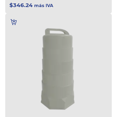
$
346.24
más IVA
AÑADIR
AL
CARRITO