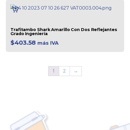
AÑADIR
AL
CARRITO
Trafitambo Shark Amarillo Con Dos Reflejantes
Grado Ingeniería
$
403.58
más IVA
1
2
→