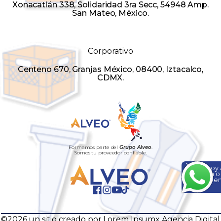
Xonacatlán 338, Solidaridad 3ra Secc, 54948 Amp.
San Mateo, México.
Corporativo
Centeno 670, Granjas México, 08400, Iztacalco,
CDMX.
Formamos parte del
Grupo Alveo
.
Somos tu proveedor confiable.
Hola, soy
ayuda o
¡Escríbem
©2026 un sitio creado por Lorem Ipsumx Agencia Digital