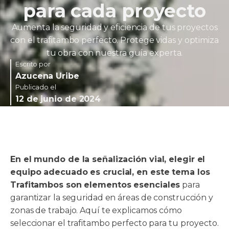
para cada proyecto
Aumenta la seguridad y eficiencia de tus proyectos
con el trafitambo perfecto. Protege vidas y optimiza
tu obra con nuestra guía experta.
Escrito por
Azucena Uribe
Publicado el
12 de junio de 2024
En el mundo de la señalización vial, elegir el
equipo adecuado es crucial, en este tema los
Trafitambos son elementos esenciales
para
garantizar la seguridad en áreas de construcción y
zonas de trabajo. Aquí te explicamos cómo
seleccionar el trafitambo perfecto para tu proyecto.