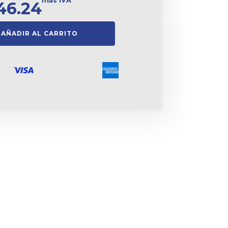
más IVA
46.24
AÑADIR AL CARRITO