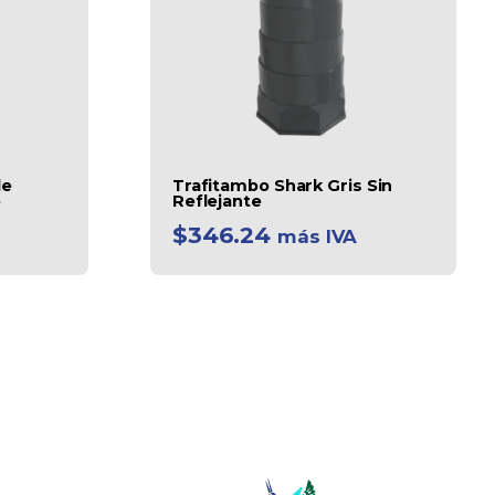
de
Trafitambo Shark Gris Sin
e
Reflejante
$
346.24
más IVA