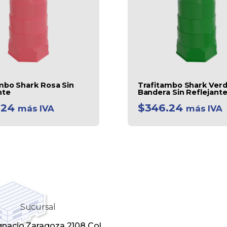
mbo Shark Rosa Sin
Trafitambo Shark Ver
nte
Bandera Sin Reflejant
.24
$
346.24
más IVA
más IVA
Sucursal
Ignacio Zaragoza 2108 Col.