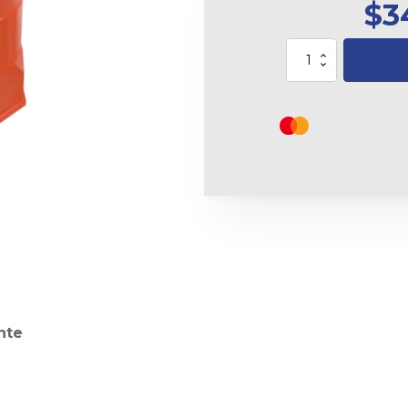
$
3
Trafitambo
Shark
Naranja
Sin
Reflejante
cantidad
nte