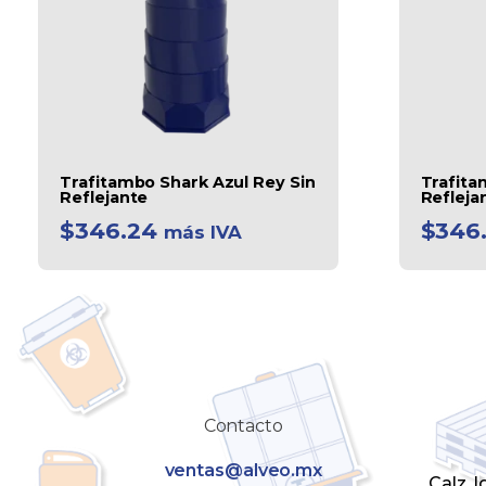
Trafitambo Shark Azul Rey Sin
Trafita
Reflejante
Refleja
$
346.24
$
346
más IVA
Contacto
ventas@alveo.mx
Calz. 