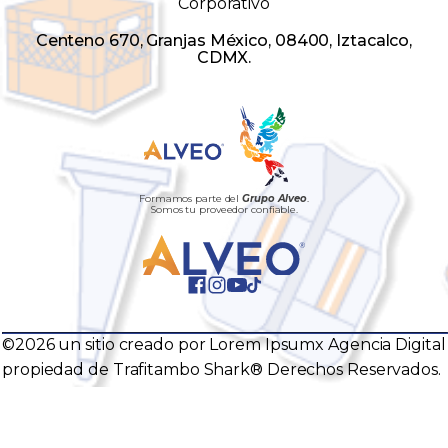
Corporativo
Centeno 670, Granjas México, 08400, Iztacalco,
CDMX.
Formamos parte del
Grupo Alveo
.
Somos tu proveedor confiable.
©2026 un sitio creado por Lorem Ipsumx Agencia Digital
propiedad de Trafitambo Shark® Derechos Reservados.