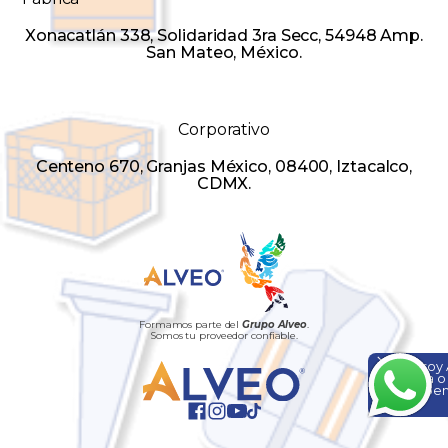
Xonacatlán 338, Solidaridad 3ra Secc, 54948 Amp.
San Mateo, México.
Corporativo
Centeno 670, Granjas México, 08400, Iztacalco,
CDMX.
Formamos parte del
Grupo Alveo
.
Somos tu proveedor confiable.
Hola, soy
ayuda o
¡Escríbem