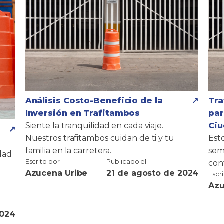
Análisis Costo-Beneficio de la
Tra
Inversión en Trafitambos
par
Siente la tranquilidad en cada viaje.
Ci
Nuestros trafitambos cuidan de ti y tu
Est
familia en la carretera.
sem
dad
Escrito por
Publicado el
con
Azucena Uribe
21 de agosto de 2024
Escr
Azu
2024