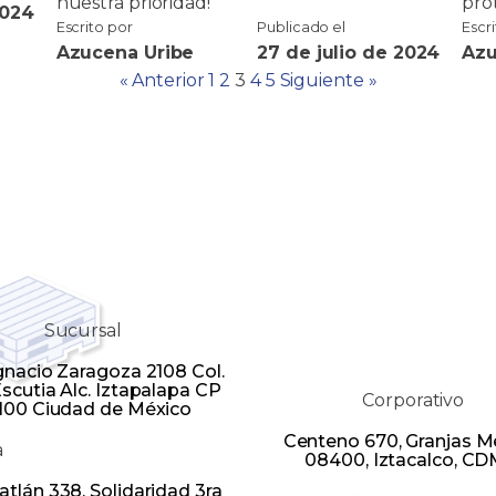
nuestra prioridad!
pro
2024
Escrito por
Publicado el
Escr
Azucena Uribe
27 de julio de 2024
Azu
« Anterior
1
2
3
4
5
Siguiente »
Sucursal
Ignacio Zaragoza 2108 Col.
scutia Alc. Iztapalapa CP
Corporativo
100 Ciudad de México
Centeno 670, Granjas M
a
08400, Iztacalco, CD
tlán 338, Solidaridad 3ra