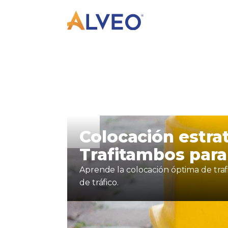
Colocación estra
Trafitambos para
Aprende la colocación óptima de trafi
de tráfico.