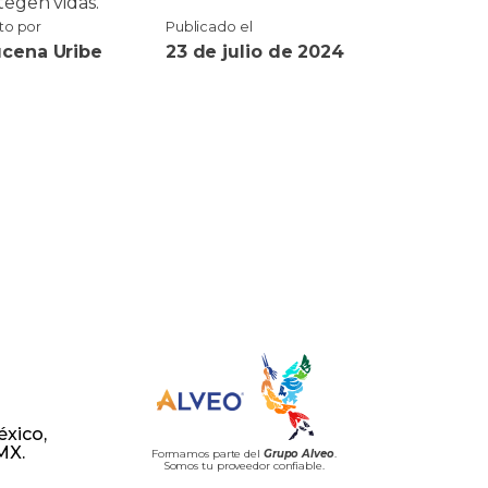
tegen vidas.
ito por
Publicado el
cena Uribe
23 de julio de 2024
éxico,
MX.
Formamos parte del
Grupo Alveo
.
Somos tu proveedor confiable.