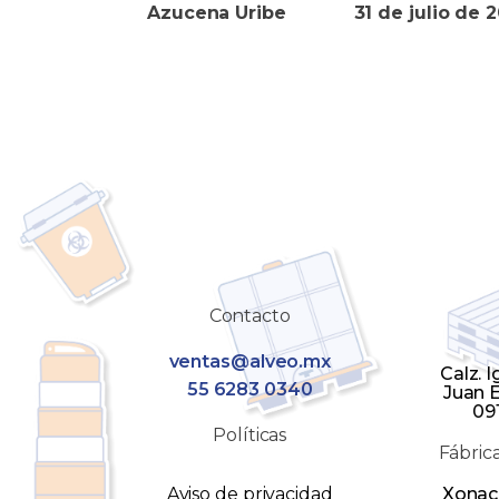
Azucena Uribe
31 de julio de 
Contacto
ventas@alveo.mx
Calz. 
55 6283 0340
Juan E
09
Políticas
Fábric
Aviso de privacidad
Xonaca