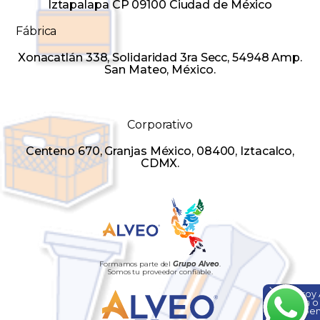
Iztapalapa CP 09100 Ciudad de México
Fábrica
Xonacatlán 338, Solidaridad 3ra Secc, 54948 Amp.
San Mateo, México.
Corporativo
Centeno 670, Granjas México, 08400, Iztacalco,
CDMX.
Formamos parte del
Grupo Alveo
.
Somos tu proveedor confiable.
Hola, soy
ayuda o
¡Escríbem