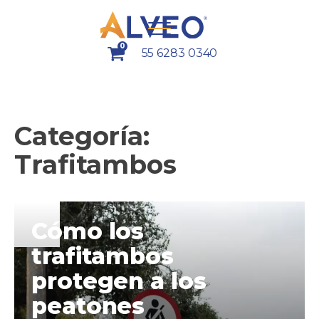
0
55 6283 0340
Categoría:
Trafitambos
Cómo los
trafitambos
protegen a los
peatones