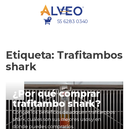
0
55 6283 0340
Etiqueta:
Trafitambos
shark
¿Por qué comprar
trafitambo shark?
Conoce los beneficios de adquirir trafitambos
shark, cuáles son sus mejores usos y en
dónde puedes comprarlos.