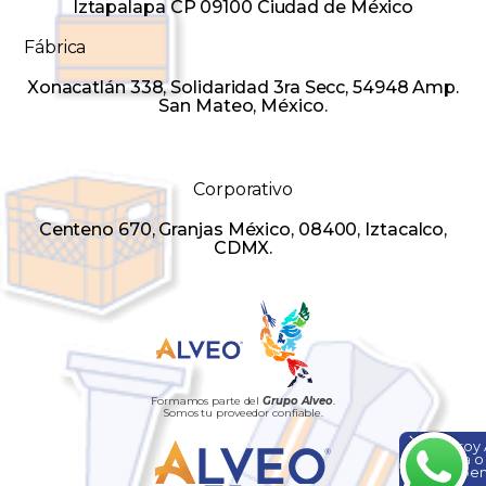
Iztapalapa CP 09100 Ciudad de México
Fábrica
Xonacatlán 338, Solidaridad 3ra Secc, 54948 Amp.
San Mateo, México.
Corporativo
Centeno 670, Granjas México, 08400, Iztacalco,
CDMX.
Formamos parte del
Grupo Alveo
.
Somos tu proveedor confiable.
Hola, soy
ayuda o
¡Escríbem